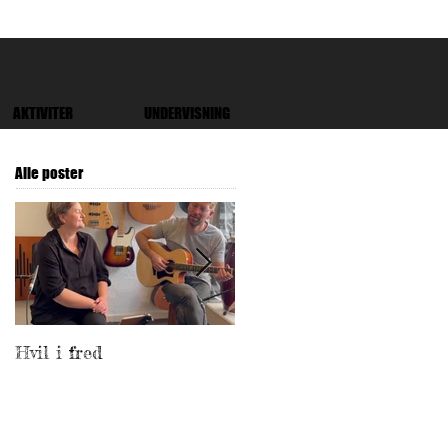
AKTIVITER
UNDERVISNING
Alle poster
Hvil i fred
Netværkstedet
Thorvaldsen vinder
Frederiksberg Kommunes
Frivillighedspris 2024!