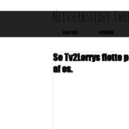
Netværkstedet Th
KONTAKT
NYHEDER
Se Tv2Lorrys flotte 
af os.