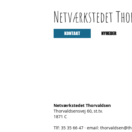
Netværkstedet Th
KONTAKT
NYHEDER
Netværkstedet Thorvaldsen
Thorvaldsensvej 60, st.tv.
1871 C
Tlf: 35 35 66 47 · e
mail:
thorvaldsen@th