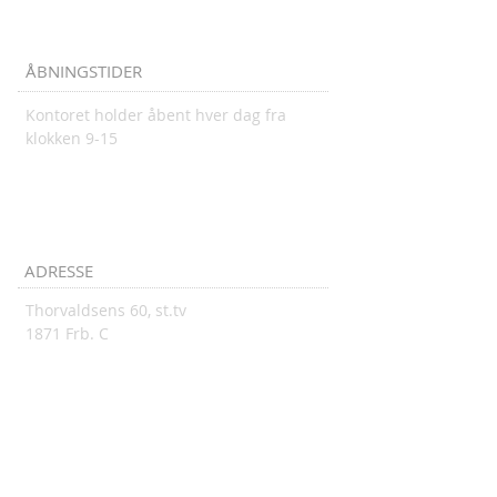
ÅBNINGSTIDER
Kontoret holder åbent hver dag fra
klokken 9-15
ADRESSE
Thorvaldsens 60, st.tv
1871 Frb. C
thorvaldsen@thorvaldsen.dk
TELEFON KONTOR
35356647