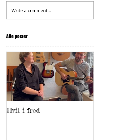
Write a comment...
Alle poster
Hvil i fred
Netværkstedet
vinder Freder
Kommunes
Frivillighedspr