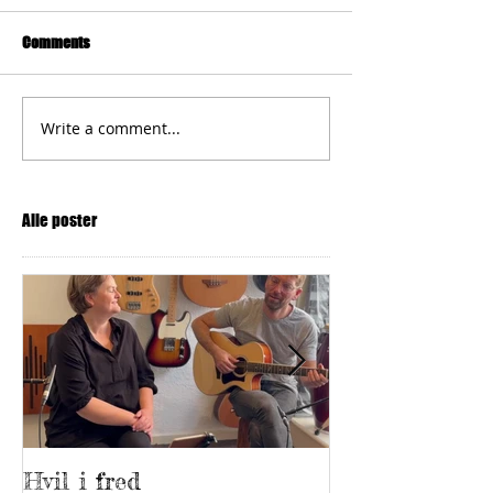
Comments
Write a comment...
Alle poster
Hvil i fred
Netværkstedet