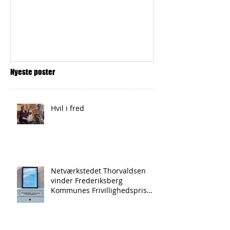
vinder Freder
Kommunes
Frivillighedspr
Nyeste poster
Hvil i fred
Netværkstedet Thorvaldsen
vinder Frederiksberg
Kommunes Frivillighedspris
2024!